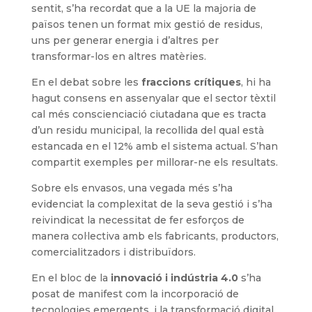
sentit, s’ha recordat que a la UE la majoria de
països tenen un format mix gestió de residus,
uns per generar energia i d’altres per
transformar-los en altres matèries.
En el debat sobre les
fraccions crítiques
, hi ha
hagut consens en assenyalar que el sector tèxtil
cal més conscienciació ciutadana que es tracta
d’un residu municipal, la recollida del qual està
estancada en el 12% amb el sistema actual. S’han
compartit exemples per millorar-ne els resultats.
Sobre els envasos, una vegada més s’ha
evidenciat la complexitat de la seva gestió i s’ha
reivindicat la necessitat de fer esforços de
manera col·lectiva amb els fabricants, productors,
comercialitzadors i distribuïdors.
En el bloc de la
innovació i indústria 4.0
s’ha
posat de manifest com la incorporació de
tecnologies emergents, i la transformació digital