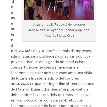
d
e
n
ov
e
Assistents a la 7a edició del congrés
m
Recuwaste al Foyer del TecnoCampus de
br
Mataró / Marga Cruz
e
d
e 2023.
Més de 700 professionals d’empreses,
administracions públiques, consorcis publico-
privats i tècnics de la gestió de residus han
compartit experiències per avançar en
l’economia circular dels recursos amb una visió
de futur en la setena edició del congrés
RECUWASTE
que ha tingut lloc al Tecnocampus
de Mataró. Durant dos dies s’ha propiciat un
debat sobre l’evolució dels recursos, els canvis
en la producció i el consum i sobretot com
l’economia circular és la clau per anticipar-se a