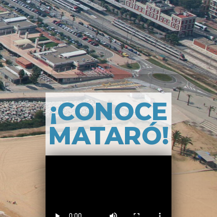
¡CONOCE
MATARÓ!