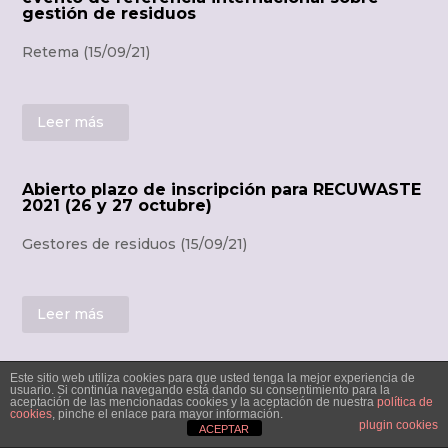
gestión de residuos
Retema (15/09/21)
Leer más
Abierto plazo de inscripción para RECUWASTE
2021 (26 y 27 octubre)
Gestores de residuos (15/09/21)
Leer más
Este sitio web utiliza cookies para que usted tenga la mejor experiencia de
usuario. Si continúa navegando está dando su consentimiento para la
aceptación de las mencionadas cookies y la aceptación de nuestra
política de
cookies
, pinche el enlace para mayor información.
plugin cookies
ACEPTAR
El TecnoCampus de Mataró acoge un